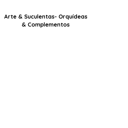
Arte & Suculentas- Orquídeas
& Complementos
Email:
arteesuculentas@gmail.com
Contacto Telefónico/ Whatsapp:
+351910079032
Sede (Não é loja física): Rua António de
sousa liso lote 67 nº
10 2500-297
Caldas
da Rainha. Portugal
Nº de registo Cites: 22PT0201T
Licença de Exóticas: 22PT0546/EX
Políticas
Termos e Condições
Politica de Cookies