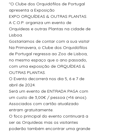
"O Clube dos Orquidófilos de Portugal 
apresenta a Exposição

EXPO ORQUÍDEAS & OUTRAS PLANTAS.

A C.O.P. organiza um evento de 
Orquídeas e outras Plantas na cidade de 
Lisboa.

Gostaríamos de contar com a sua visita!
Na Primavera, o Clube dos Orquidófilos 
de Portugal regressa ao Zoo de Lisboa, 
no mesmo espaço que o ano passado, 
com uma exposição de ORQUÍDEAS & 
OUTRAS PLANTAS.

O Evento decorrerá nos dia 5, 6 e 7 de 
abril de 2024.

Será um evento de ENTRADA PAGA com 
um custo de 3,00€ / pessoa (+16 anos).

Associados com cartão atualizado 
entram gratuitamente.

O foco principal do evento continuará a 
ser as Orquídeas mas os visitantes 
poderão também encontrar uma grande 