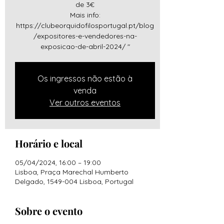
de 3€
Mais info:
https://clubeorquidofilosportugal.pt/blog
/expositores-e-vendedores-na-
exposicao-de-abril-2024/ "
Os ingressos não estão à
venda
Ver outros eventos
Horário e local
05/04/2024, 16:00 – 19:00
Lisboa, Praça Marechal Humberto
Delgado, 1549-004 Lisboa, Portugal
Sobre o evento