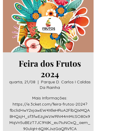
Feira dos Frutos
2024
quarta, 21/08
  |  
Parque D. Carlos I Caldas
Da Rainha
Mais Informações:
https://e.3cket.com/feira-frutos-2024?
fbclid=IwY2xjawEW4XlleHRuA2FlbQIxMQA
BHQsjH_sf3fwEzyWzWRhI44mMcSO80x9
MqVn5uBEzT7JC9YdK_eu7tuNOxQ_aem_
90ulqH-6QXKJvzGaQRVfCA