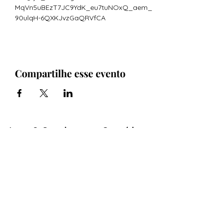
MqVn5uBEzT7JC9YdK_eu7tuNOxQ_aem_
90ulqH-6QXKJvzGaQRVfCA
Compartilhe esse evento
Arte & Suculentas- Orquídeas
& Complementos
Email:
arteesuculentas@gmail.com
Contacto Telefónico/ Whatsapp:
+351910079032
Sede (Não é loja física): Rua António de
sousa liso lote 67 nº
10 2500-297
Caldas
da Rainha. Portugal