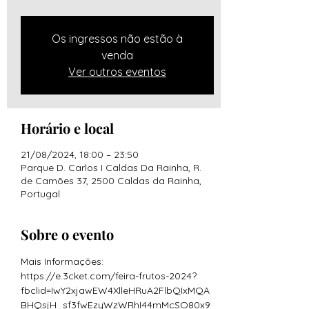
Os ingressos não estão à
venda
Ver outros eventos
Horário e local
21/08/2024, 18:00 – 23:50
Parque D. Carlos I Caldas Da Rainha, R.
de Camões 37, 2500 Caldas da Rainha,
Portugal
Sobre o evento
Mais Informações: 
https://e.3cket.com/feira-frutos-2024?
fbclid=IwY2xjawEW4XlleHRuA2FlbQIxMQA
BHQsjH_sf3fwEzyWzWRhI44mMcSO80x9