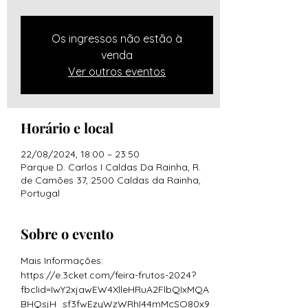
Os ingressos não estão à
venda
Ver outros eventos
Horário e local
22/08/2024, 18:00 – 23:50
Parque D. Carlos I Caldas Da Rainha, R.
de Camões 37, 2500 Caldas da Rainha,
Portugal
Sobre o evento
Mais Informações: 
https://e.3cket.com/feira-frutos-2024?
fbclid=IwY2xjawEW4XlleHRuA2FlbQIxMQA
BHQsjH_sf3fwEzyWzWRhI44mMcSO80x9