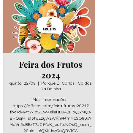
Feira dos Frutos
2024
quinta, 22/08
  |  
Parque D. Carlos I Caldas
Da Rainha
Mais Informações:
https://e.3cket.com/feira-frutos-2024?
fbclid=IwY2xjawEW4XlleHRuA2FlbQIxMQA
BHQsjH_sf3fwEzyWzWRhI44mMcSO80x9
MqVn5uBEzT7JC9YdK_eu7tuNOxQ_aem_
90ulqH-6QXKJvzGaQRVfCA