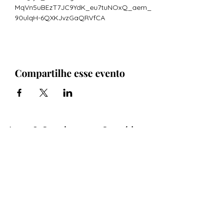
MqVn5uBEzT7JC9YdK_eu7tuNOxQ_aem_
90ulqH-6QXKJvzGaQRVfCA
Compartilhe esse evento
Arte & Suculentas- Orquídeas
& Complementos
Email:
arteesuculentas@gmail.com
Contacto Telefónico/ Whatsapp:
+351910079032
Sede (Não é loja física): Rua António de
sousa liso lote 67 nº
10 2500-297
Caldas
da Rainha. Portugal