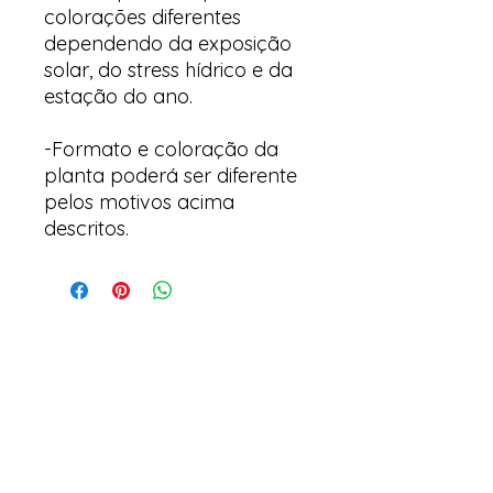
colorações diferentes
dependendo da exposição
solar, do stress hídrico e da
estação do ano.
-Formato e coloração da
planta poderá ser diferente
pelos motivos acima
descritos.
Arte & Suculentas- Orquídeas
& Complementos
Email:
arteesuculentas@gmail.com
Contacto Telefónico/ Whatsapp: