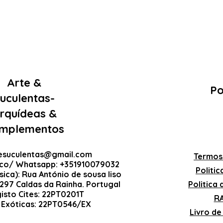
Arte &
Po
uculentas-
rquídeas &
mplementos
esuculentas@gmail.com
Termos
ico/ Whatsapp: +351910079032
Politi
sica): Rua António de sousa liso
-297 Caldas da Rainha. Portugal
Politica
gisto Cites: 22PT0201T
RA
 Exóticas: 22PT0546/EX
Livro d