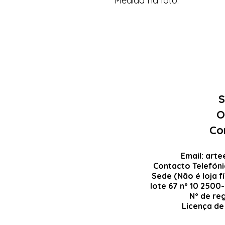
Medida na foto.
S
O
Co
Email:
arte
Contacto Telefón
Sede (Não é loja fí
lote 67 nº 10 2500
Nº de re
Licença de