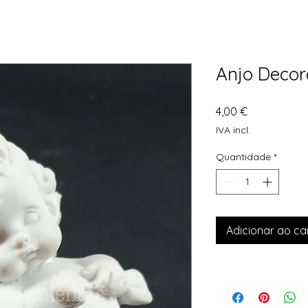
Anjo Decor
Preço
4,00 €
IVA incl.
Quantidade
*
Adicionar ao ca