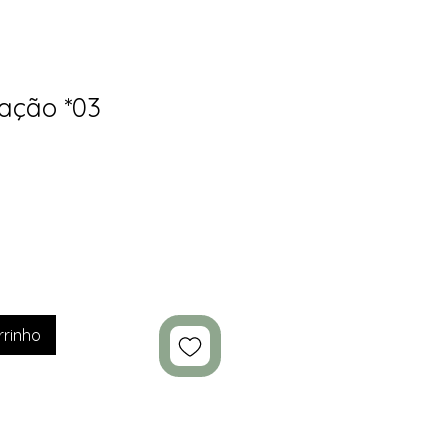
ação *03
rrinho