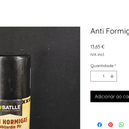
Anti Formi
Preço
13,65 €
IVA incl.
Quantidade
*
Adicionar ao ca