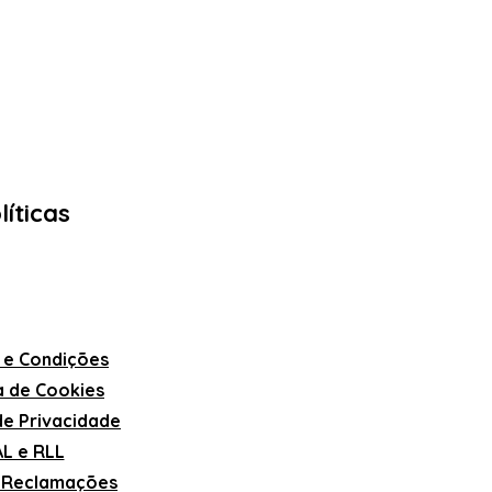
líticas
 e Condições
ca de Cookies
 de Privacidade
L e RLL
e Reclamações