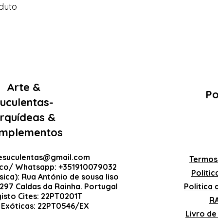
duto
Arte &
Po
uculentas-
rquídeas &
mplementos
esuculentas@gmail.com
Termos
ico/ Whatsapp: +351910079032
Politi
sica): Rua António de sousa liso
-297 Caldas da Rainha. Portugal
Politica
gisto Cites: 22PT0201T
RA
 Exóticas: 22PT0546/EX
Livro d