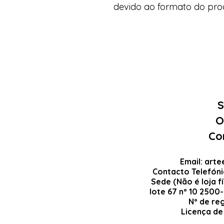
devido ao formato do pro
S
O
Co
Email:
arte
Contacto Telefón
Sede (Não é loja fí
lote 67 nº 10 2500
Nº de re
Licença de