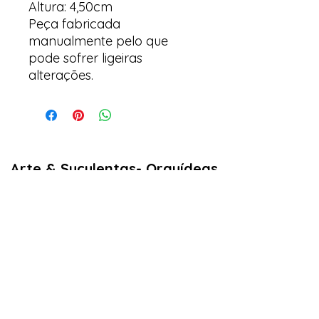
Altura: 4,50cm
Peça fabricada
manualmente pelo que
pode sofrer ligeiras
alterações.
Arte & Suculentas- Orquídeas
& Complementos
Email:
arteesuculentas@gmail.com
Contacto Telefónico/ Whatsapp:
+351910079032
Sede (Não é loja física): Rua António de
sousa liso lote 67 nº
10 2500-297
Caldas
da Rainha. Portugal
Nº de registo Cites: 22PT0201T
Licença de Exóticas: 22PT0546/EX