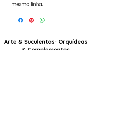
mesma linha.
Arte & Suculentas- Orquídeas
& Complementos
Email:
arteesuculentas@gmail.com
Contacto Telefónico/ Whatsapp:
+351910079032
Sede (Não é loja física): Rua António de
sousa liso lote 67 nº
10 2500-297
Caldas
da Rainha. Portugal
Nº de registo Cites: 22PT0201T
Licença de Exóticas: 22PT0546/EX