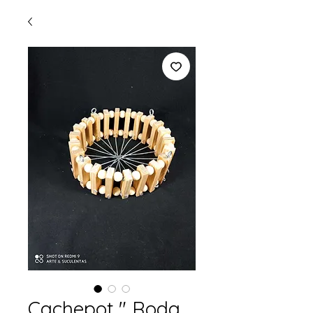
Cachepot " Roda