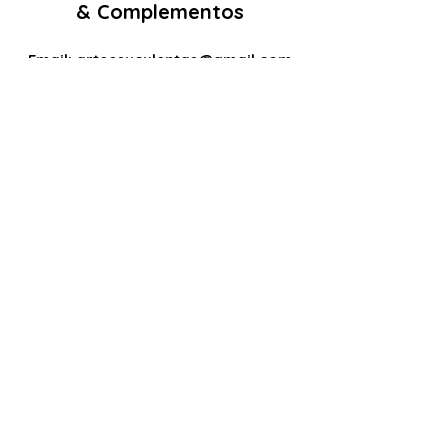
& Complementos
Email:
arteesuculentas@gmail.com
Contacto Telefónico/ Whatsapp:
+351910079032
Sede (Não é loja física): Rua António de
sousa liso lote 67 nº
10 2500-297
Caldas
da Rainha. Portugal
Nº de registo Cites: 22PT0201T
Licença de Exóticas: 22PT0546/EX
Políticas
Termos e Condições
Politica de Cookies
Politica de Privacidade
RAL e RLL