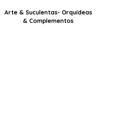
Arte & Suculentas- Orquídeas
& Complementos
Email:
arteesuculentas@gmail.com
Contacto Telefónico/ Whatsapp:
+351910079032
Sede (Não é loja física): Rua António de
sousa liso lote 67 nº
10 2500-297
Caldas
da Rainha. Portugal
Nº de registo Cites: 22PT0201T
Licença de Exóticas: 22PT0546/EX
Políticas
Termos e Condições
Politica de Cookies