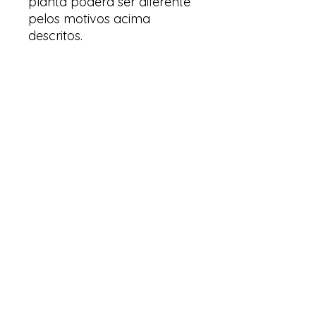
planta poderá ser diferente
pelos motivos acima
descritos.
Arte & Suculentas- Orquídeas
& Complementos
Email:
arteesuculentas@gmail.com
Contacto Telefónico/ Whatsapp:
+351910079032
Sede (Não é loja física): Rua António de
sousa liso lote 67 nº
10 2500-297
Caldas
da Rainha. Portugal
Nº de registo Cites: 22PT0201T
Licença de Exóticas: 22PT0546/EX