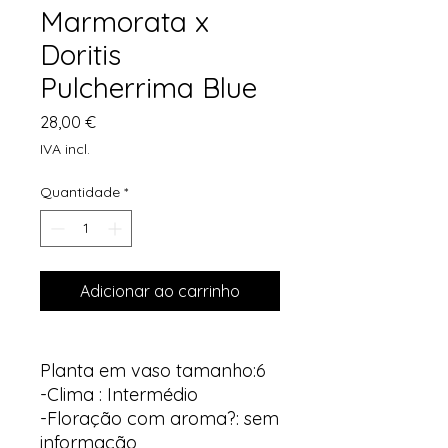
Marmorata x
Doritis
Pulcherrima Blue
Preço
28,00 €
IVA incl.
Quantidade
*
Adicionar ao carrinho
Planta em vaso tamanho:6
-Clima : Intermédio
-Floração com aroma?: sem
informação