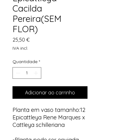
Cacilda
Pereira(SEM
FLOR)
Preço
25,50 €
IVA incl.
Quantidade
*
Adicionar ao carrinho
Planta em vaso tamanho:12
Epicattleya Rene Marques x
Cattleya schilleriana
-Planta pode ser enviada