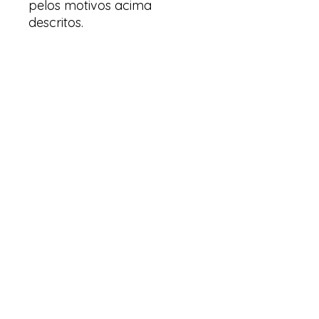
pelos motivos acima
descritos.
Arte & Suculentas- Orquídeas
& Complementos
Email:
arteesuculentas@gmail.com
Contacto Telefónico/ Whatsapp:
+351910079032
Sede (Não é loja física): Rua António de
sousa liso lote 67 nº
10 2500-297
Caldas
da Rainha. Portugal
Nº de registo Cites: 22PT0201T
Licença de Exóticas: 22PT0546/EX