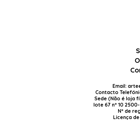
S
O
Co
Email:
arte
Contacto Telefón
Sede (Não é loja fí
lote 67 nº 10 2500
Nº de re
Licença de