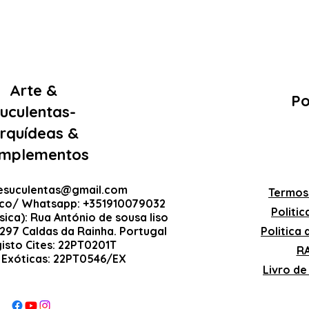
Arte &
Po
uculentas-
rquídeas &
mplementos
esuculentas@gmail.com
Termos
ico/ Whatsapp: +351910079032
Politi
sica): Rua António de sousa liso
-297 Caldas da Rainha. Portugal
Politica
gisto Cites: 22PT0201T
RA
 Exóticas: 22PT0546/EX
Livro d