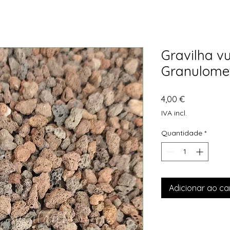
Gravilha vu
Granulomet
Preço
4,00 €
IVA incl.
Quantidade
*
Adicionar ao ca