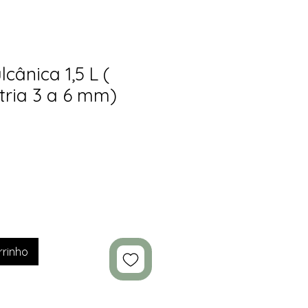
lcânica 1,5 L (
ria 3 a 6 mm)
rrinho