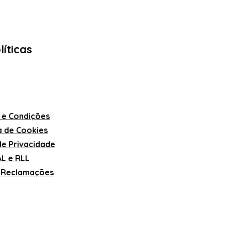
líticas
 e Condições
ca de Cookies
 de Privacidade
L e RLL
e Reclamações