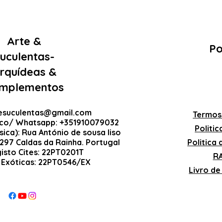
Arte &
Po
uculentas-
rquídeas &
mplementos
esuculentas@gmail.com
Termos
ico/ Whatsapp: +351910079032
Politi
sica): Rua António de sousa liso
-297 Caldas da Rainha. Portugal
Politica
gisto Cites: 22PT0201T
RA
 Exóticas: 22PT0546/EX
Livro d