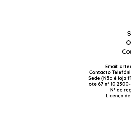
S
O
Co
Email:
arte
Contacto Telefón
Sede (Não é loja fí
lote 67 nº 10 2500
Nº de re
Licença de