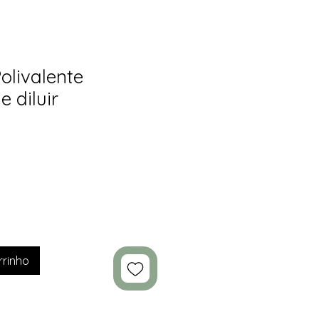
Polivalente
e diluir
rrinho