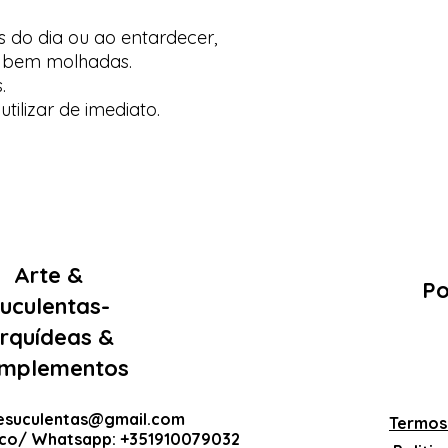
s do dia ou ao entardecer,
s bem molhadas.
.
tilizar de imediato.
Arte &
Po
uculentas-
rquídeas &
mplementos
esuculentas@gmail.com
Termos
ico/ Whatsapp: +351910079032