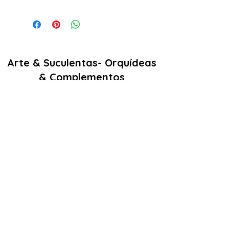
Arte & Suculentas- Orquídeas
& Complementos
Email:
arteesuculentas@gmail.com
Contacto Telefónico/ Whatsapp:
+351910079032
Sede (Não é loja física): Rua António de
sousa liso lote 67 nº
10 2500-297
Caldas
da Rainha. Portugal
Nº de registo Cites: 22PT0201T
Licença de Exóticas: 22PT0546/EX
Políticas