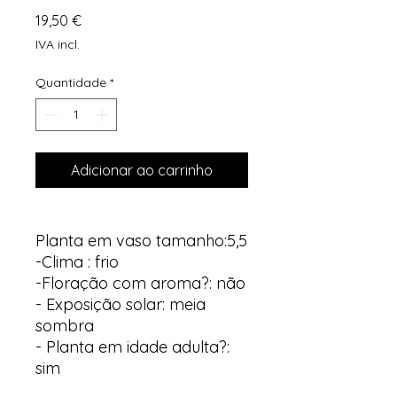
Preço
19,50 €
IVA incl.
Quantidade
*
Adicionar ao carrinho
Planta em vaso tamanho:5,5
-Clima : frio
-Floração com aroma?: não
- Exposição solar: meia
sombra
- Planta em idade adulta?:
sim