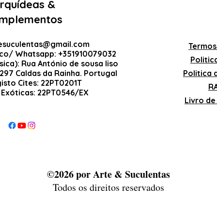
rquídeas &
mplementos
esuculentas@gmail.com
Termos
ico/ Whatsapp: +351910079032
Politi
sica): Rua António de sousa liso
-297 Caldas da Rainha. Portugal
Politica
gisto Cites: 22PT0201T
RA
 Exóticas: 22PT0546/EX
Livro d
©2026 por Arte & Suculentas
Todos os direitos reservados