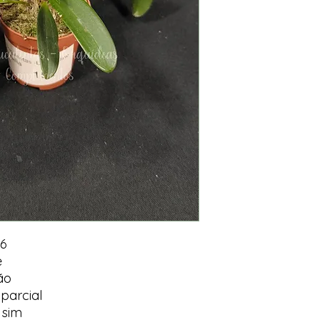
 6
e
ão
parcial
 sim