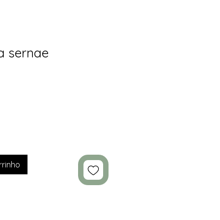
a sernae
rrinho