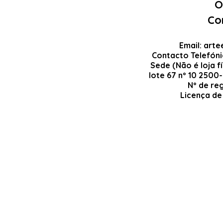
O
Co
Email:
arte
Contacto Telefón
Sede (Não é loja fí
lote 67 nº 10 2500
Nº de re
Licença de