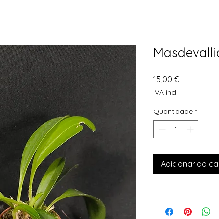
Masdevalli
Preço
15,00 €
IVA incl.
Quantidade
*
Adicionar ao ca