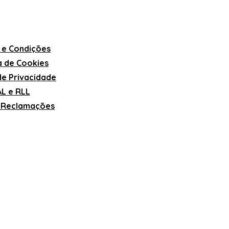
 e Condições
ca de Cookies
 de Privacidade
L e RLL
e Reclamações