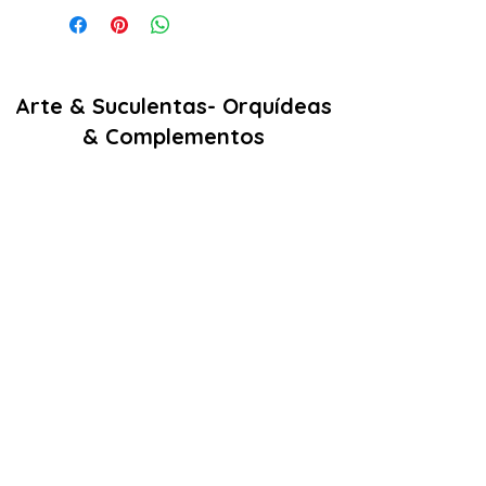
Arte & Suculentas- Orquídeas
& Complementos
Email:
arteesuculentas@gmail.com
Contacto Telefónico/ Whatsapp:
+351910079032
Sede (Não é loja física): Rua António de
sousa liso lote 67 nº
10 2500-297
Caldas
da Rainha. Portugal
Nº de registo Cites: 22PT0201T
Licença de Exóticas: 22PT0546/EX
Políticas