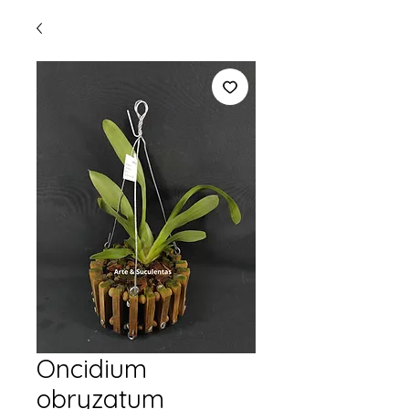
Oncidium
obryzatum