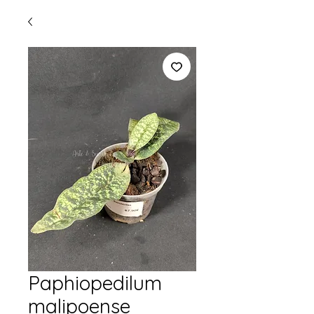
Paphiopedilum
malipoense