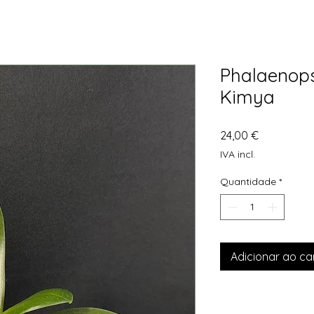
Phalaenops
Kimya
Preço
24,00 €
IVA incl.
Quantidade
*
Adicionar ao ca