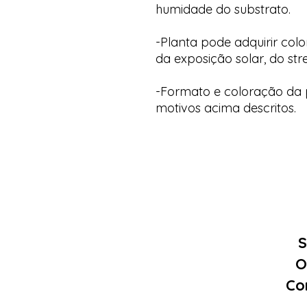
humidade do substrato.
-Planta pode adquirir col
da exposição solar, do str
-Formato e coloração da p
motivos acima descritos.
S
O
Co