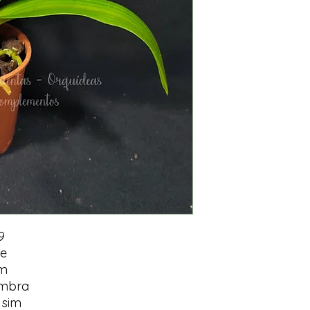
9
te
im
ombra
 sim