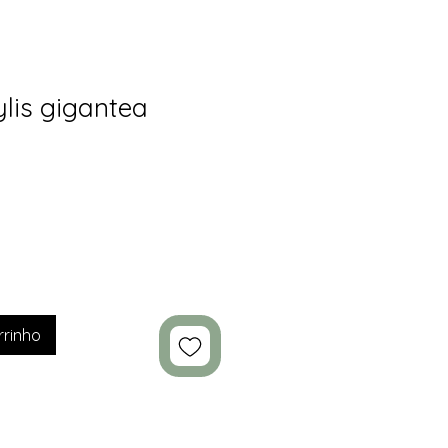
lis gigantea
rrinho