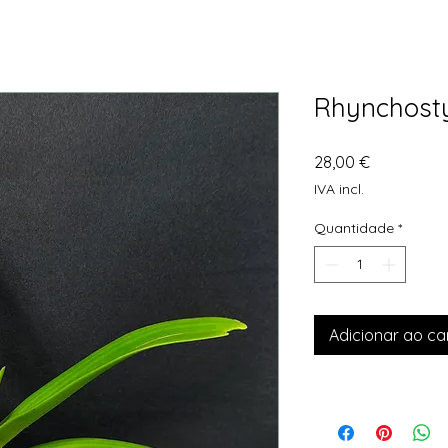
Rhynchosty
Preço
28,00 €
IVA incl.
Quantidade
*
Adicionar ao ca