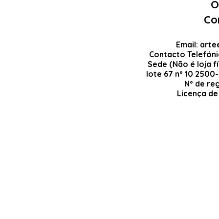
O
Co
Email:
arte
Contacto Telefón
Sede (Não é loja fí
lote 67 nº 10 2500
Nº de re
Licença de