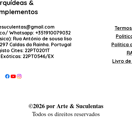
rquídeas &
mplementos
esuculentas@gmail.com
Termos
ico/ Whatsapp: +351910079032
Politi
sica): Rua António de sousa liso
-297 Caldas da Rainha. Portugal
Politica
gisto Cites: 22PT0201T
RA
 Exóticas: 22PT0546/EX
Livro d
©2026 por Arte & Suculentas
Todos os direitos reservados