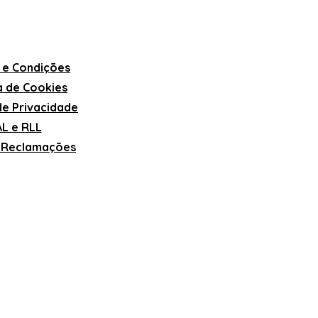
 e Condições
ca de Cookies
 de Privacidade
L e RLL
e Reclamações