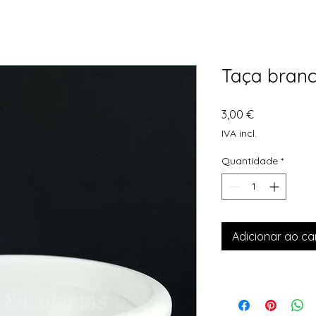
Taça branca
Preço
3,00 €
IVA incl.
Quantidade
*
Adicionar ao ca