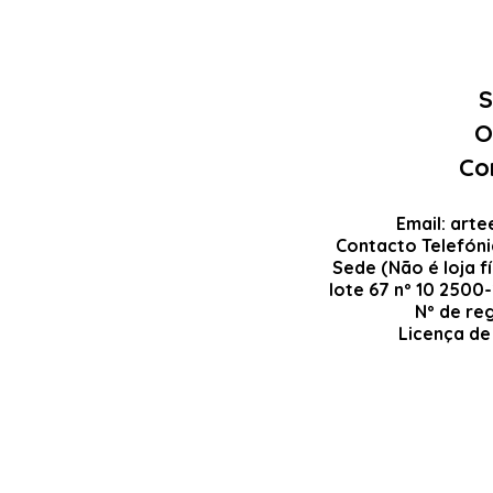
S
O
Co
Email:
arte
Contacto Telefón
Sede (Não é loja fí
lote 67 nº 10 2500
Nº de re
Licença de