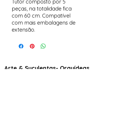
Tutor composto por 5
peças, na totalidade fica
com 60 cm. Compatível
com mais embalagens de
extensão.
Arte & Suculentas- Orquídeas
& Complementos
Email:
arteesuculentas@gmail.com
Contacto Telefónico/ Whatsapp:
+351910079032
Sede (Não é loja física): Rua António de
sousa liso lote 67 nº
10 2500-297
Caldas
da Rainha. Portugal
Nº de registo Cites: 22PT0201T
Licença de Exóticas: 22PT0546/EX