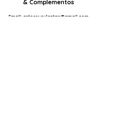
& Complementos
Email:
arteesuculentas@gmail.com
Contacto Telefónico/ Whatsapp:
+351910079032
Sede (Não é loja física): Rua António de
sousa liso lote 67 nº
10 2500-297
Caldas
da Rainha. Portugal
Nº de registo Cites: 22PT0201T
Licença de Exóticas: 22PT0546/EX
Políticas
Termos e Condições
Politica de Cookies
Politica de Privacidade
RAL e RLL
Livro de Reclamações