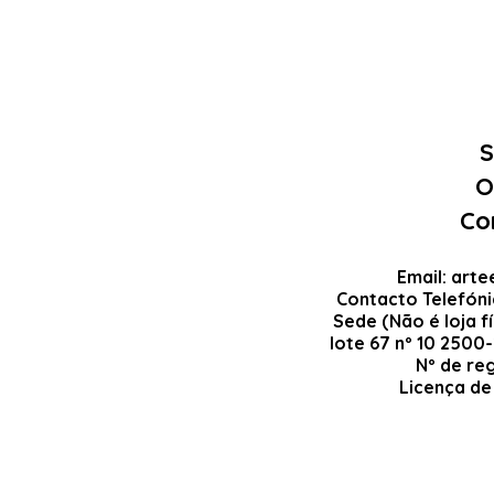
S
O
Co
Email:
arte
Contacto Telefón
Sede (Não é loja fí
lote 67 nº 10 2500
Nº de re
Licença de