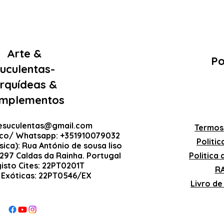
Arte &
Po
uculentas-
rquídeas &
mplementos
esuculentas@gmail.com
Termos
ico/ Whatsapp: +351910079032
Politi
sica): Rua António de sousa liso
-297 Caldas da Rainha. Portugal
Politica
gisto Cites: 22PT0201T
RA
 Exóticas: 22PT0546/EX
Livro d