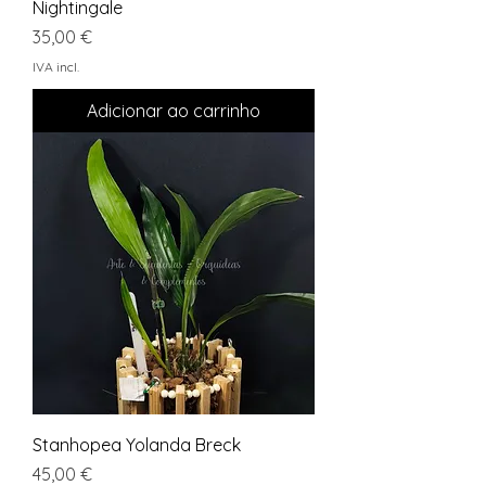
Nightingale
Preço
35,00 €
IVA incl.
Adicionar ao carrinho
Stanhopea Yolanda Breck
Preço
45,00 €