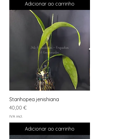
Adicionar ao carrinho
Stanhopea jenishiana
Preço
40,00 €
IVA incl.
Adicionar ao carrinho