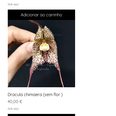
IVA incl.
Adicionar ao carrinho
Dracula chimaera (sem flor )
Preço
40,00 €
IVA incl.