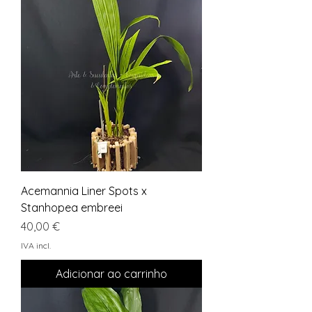
Acemannia Liner Spots x
Stanhopea embreei
Preço
40,00 €
IVA incl.
Adicionar ao carrinho