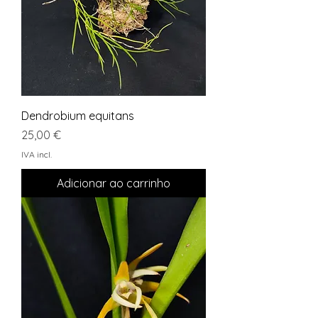
Dendrobium equitans
Preço
25,00 €
IVA incl.
Adicionar ao carrinho