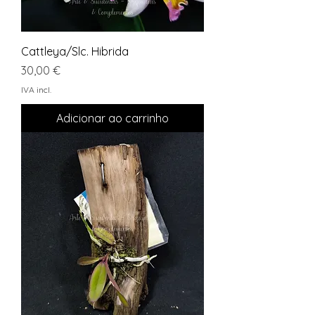
Cattleya/Slc. Hibrida
Preço
30,00 €
IVA incl.
Adicionar ao carrinho