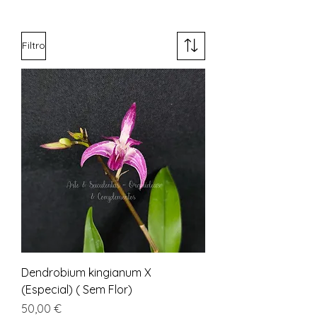
Filtro
Dendrobium kingianum X
(Especial) ( Sem Flor)
Preço
50,00 €