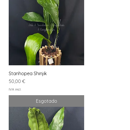
Stanhopea Shinjik
Preço
50,00 €
IVA incl.
Esgotado