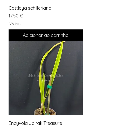
Cattleya schilleriana
Preço
17,50 €
IVA incl.
Adicionar ao carrinho
Encyvola Jairak Treasure