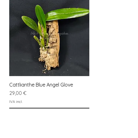
Cattlianthe Blue Angel Glove
Preço
29,00 €
IVA incl.
Adicionar ao carrinho