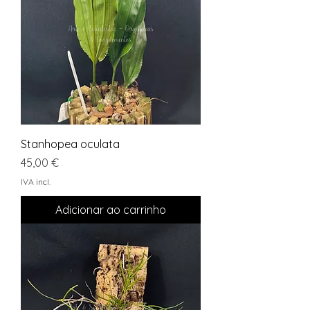
Stanhopea oculata
Preço
45,00 €
IVA incl.
Adicionar ao carrinho