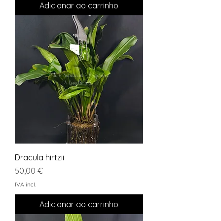
Adicionar ao carrinho
Dracula hirtzii
Preço
50,00 €
IVA incl.
Adicionar ao carrinho